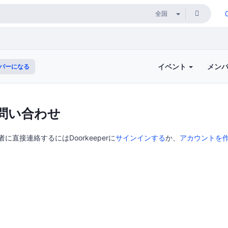
イベント
メン
バーになる
問い合わせ
者に直接連絡するにはDoorkeeperに
サインインする
か、
アカウントを