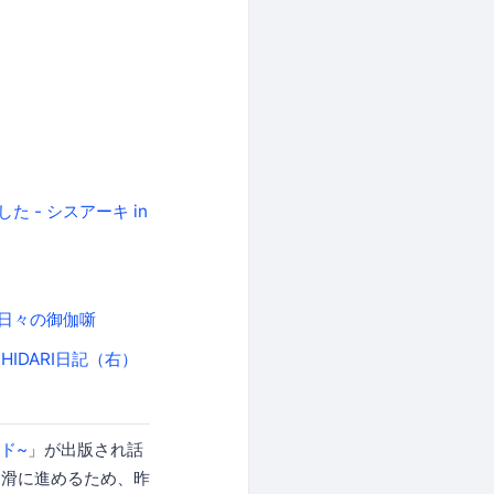
た - シスアーキ in
- 日々の御伽噺
IDARI日記（右）
ド~
」が出版され話
円滑に進めるため、昨