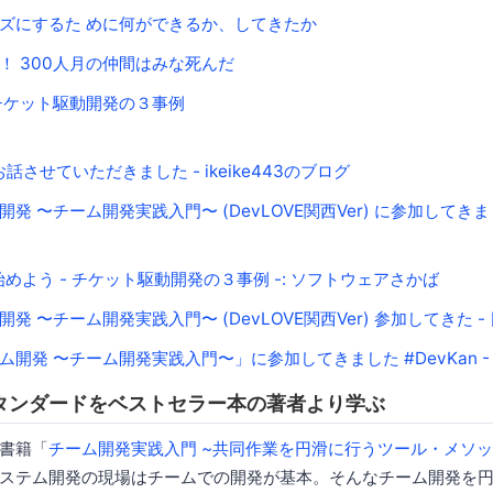
ズにするた めに何ができるか、してきたか
 300人月の仲間はみな死んだ
うチケット駆動開発の３事例
でお話させていただきました - ikeike443のブログ
 〜チーム開発実践入門〜 (DevLOVE関西Ver) に参加してきまし
isから始めよう - チケット駆動開発の３事例 -: ソフトウェアさかば
発 〜チーム開発実践入門〜 (DevLOVE関西Ver) 参加してきた 
開発 〜チーム開発実践入門〜」に参加してきました #DevKan - H
タンダードをベストセラー本の著者より学ぶ
書籍「
チーム開発実践入門 ~共同作業を円滑に行うツール・メソッ
ステム開発の現場はチームでの開発が基本。そんなチーム開発を