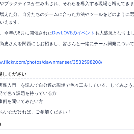
やプラクティスが生み出され、それらを導入する現場も増えてき
増えた分、自分たちのチームに合った方法やツールをどのように
いえます。
、今年の6月に開催された
DevLOVEのイベント
も大盛況となりま
尚史さんを関西にもお招きし、皆さんと一緒にチーム開発につい
ww.flickr.com/photos/dawnmanser/3532598208/
越しください
実践入門」を読んで自分達の現場で色々工夫している、してみよう
発で色々課題を持っている方
事例を聞いてみたい方
ちいただければ、ご参加ください！
)