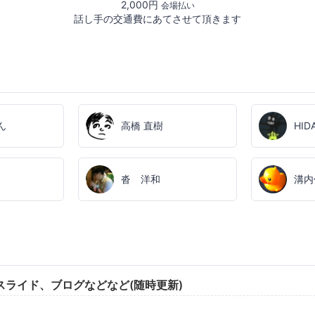
2,000円
会場払い
話し手の交通費にあてさせて頂きます
ん
高橋 直樹
HID
沓 洋和
溝内
スライド、ブログなどなど(随時更新)