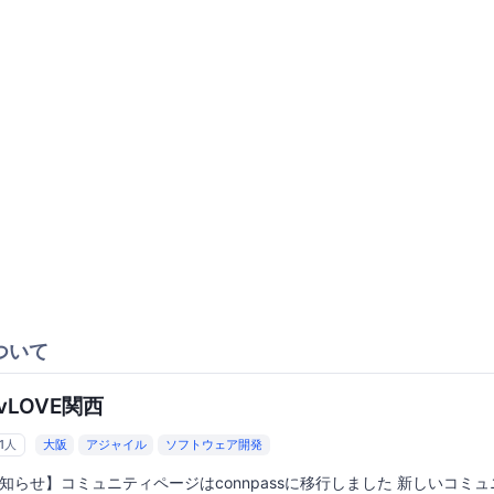
ついて
vLOVE関西
31人
大阪
アジャイル
ソフトウェア開発
知らせ】コミュニティページはconnpassに移行しました 新しいコミ