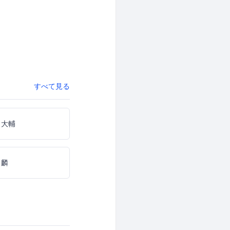
すべて見る
 大輔
 麟