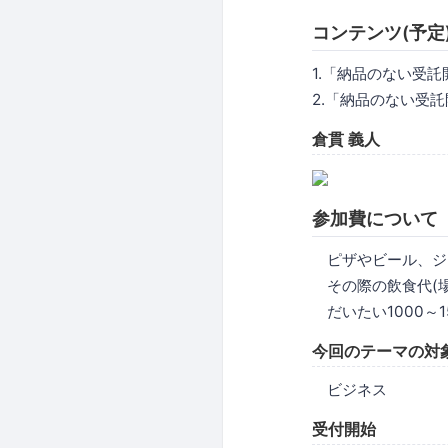
コンテンツ(予定
1.「納品のない受託
2.「納品のない受
倉貫 義人
参加費について
ピザやビール、ジ
その際の飲食代(場
だいたい1000～
今回のテーマの対
ビジネス
受付開始