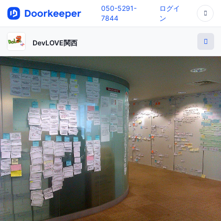
050-5291-
ログイ
7844
ン
DevLOVE関西