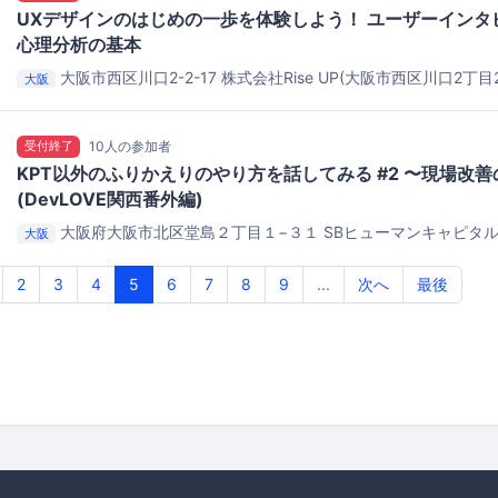
UXデザインのはじめの一歩を体験しよう！ ユーザーインタ
心理分析の基本
大阪市西区川口2-2-17
株式会社Rise UP(大阪市西区川口2丁
大阪
ルディング 7F)
受付終了
10人の参加者
KPT以外のふりかえりのやり方を話してみる #2 〜現場改
(DevLOVE関西番外編)
大阪府大阪市北区堂島２丁目１−３１
SBヒューマンキャピタ
大阪
ビル5F) or Zoom
2
3
4
5
6
7
8
9
...
次へ
最後