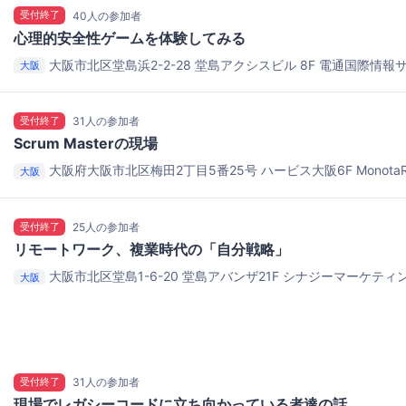
受付終了
40人の参加者
心理的安全性ゲームを体験してみる
大阪市北区堂島浜2-2-28 堂島アクシスビル 8F
電通国際情報
大阪
受付終了
31人の参加者
Scrum Masterの現場
大阪府大阪市北区梅田2丁目5番25号 ハービス大阪6F
Monot
大阪
ービス大阪6F)
受付終了
25人の参加者
リモートワーク、複業時代の「自分戦略」
大阪市北区堂島1-6-20 堂島アバンザ21F
シナジーマーケティ
大阪
受付終了
31人の参加者
現場でレガシーコードに立ち向かっている者達の話