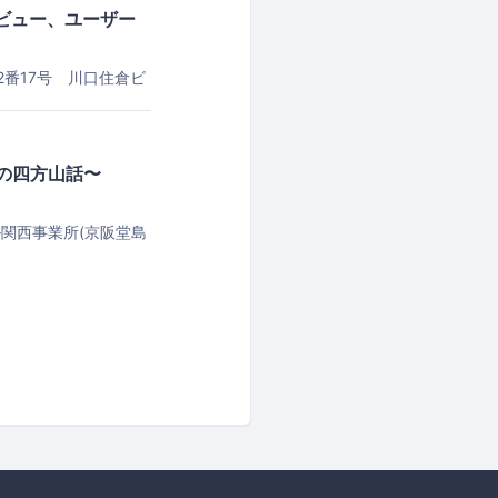
ビュー、ユーザー
目2番17号 川口住倉ビ
善の四方山話〜
ル関西事業所(京阪堂島