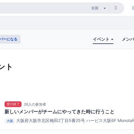
イベント
メン
バーになる
ント
受付終了
26人の参加者
新しいメンバーがチームにやってきた時に行うこと
大阪府大阪市北区梅田2丁目5番25号 ハービス大阪6F
Monot
大阪
ービス大阪6F)