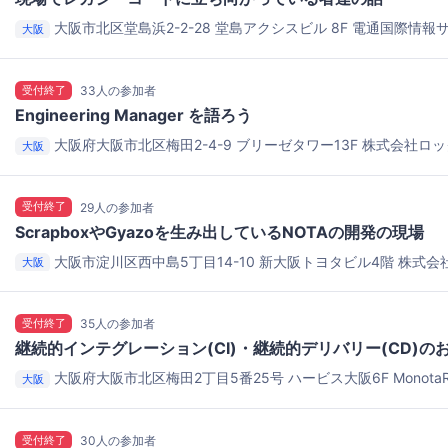
大阪市北区堂島浜2-2-28 堂島アクシスビル 8F
電通国際情報
大阪
受付終了
33人の参加者
Engineering Manager を語ろう
大阪府大阪市北区梅田2-4-9 ブリーゼタワー13F
株式会社ロッ
大阪
受付終了
29人の参加者
ScrapboxやGyazoを生み出しているNOTAの開発の現場
大阪市淀川区西中島5丁目14-10 新大阪トヨタビル4階
株式会
大阪
受付終了
35人の参加者
継続的インテグレーション(CI)・継続的デリバリー(CD)の
大阪府大阪市北区梅田2丁目5番25号 ハービス大阪6F
Monot
大阪
ービス大阪6F)
受付終了
30人の参加者